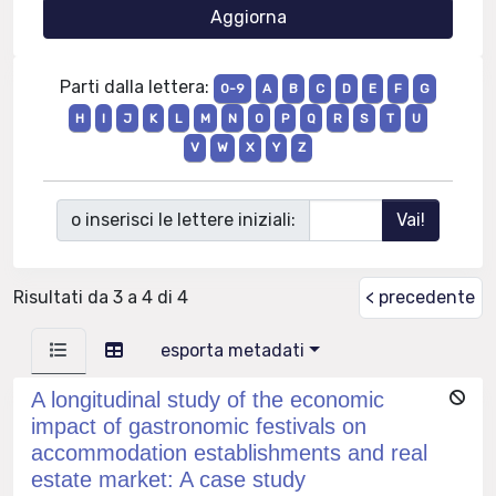
Parti dalla lettera:
0-9
A
B
C
D
E
F
G
H
I
J
K
L
M
N
O
P
Q
R
S
T
U
V
W
X
Y
Z
o inserisci le lettere iniziali:
Risultati da 3 a 4 di 4
< precedente
esporta metadati
A longitudinal study of the economic
impact of gastronomic festivals on
accommodation establishments and real
estate market: A case study