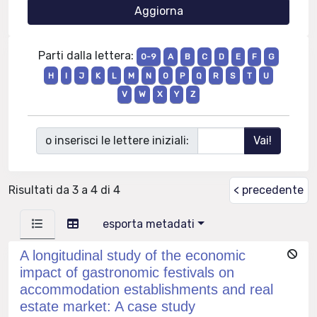
Parti dalla lettera:
0-9
A
B
C
D
E
F
G
H
I
J
K
L
M
N
O
P
Q
R
S
T
U
V
W
X
Y
Z
o inserisci le lettere iniziali:
Risultati da 3 a 4 di 4
< precedente
esporta metadati
A longitudinal study of the economic
impact of gastronomic festivals on
accommodation establishments and real
estate market: A case study