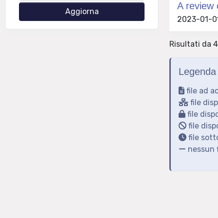
A review 
2023-01-01
Risultati da 4
Legenda 
file ad a
file dis
file disp
file disp
file sot
nessun f