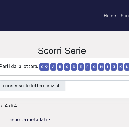
Home
Scor
Scorri Serie
Parti dalla lettera:
0-9
A
B
C
D
E
F
G
H
I
J
K
L
o inserisci le lettere iniziali:
 a 4 di 4
esporta metadati