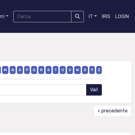
ri
IT
IRIS
LOGIN
M
N
O
P
Q
R
S
T
U
V
W
X
Y
Z
< precedente