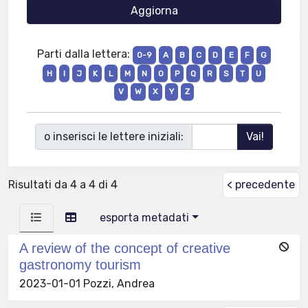
Parti dalla lettera:
0-9
A
B
C
D
E
F
G
H
I
J
K
L
M
N
O
P
Q
R
S
T
U
V
W
X
Y
Z
o inserisci le lettere iniziali:
Risultati da 4 a 4 di 4
< precedente
esporta metadati
A review of the concept of creative
gastronomy tourism
2023-01-01 Pozzi, Andrea