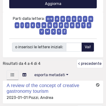
Parti dalla lettera:
0-9
A
B
C
D
E
F
G
H
I
J
K
L
M
N
O
P
Q
R
S
T
U
V
W
X
Y
Z
o inserisci le lettere iniziali:
Risultati da 4 a 4 di 4
< precedente
esporta metadati
A review of the concept of creative
gastronomy tourism
2023-01-01 Pozzi, Andrea