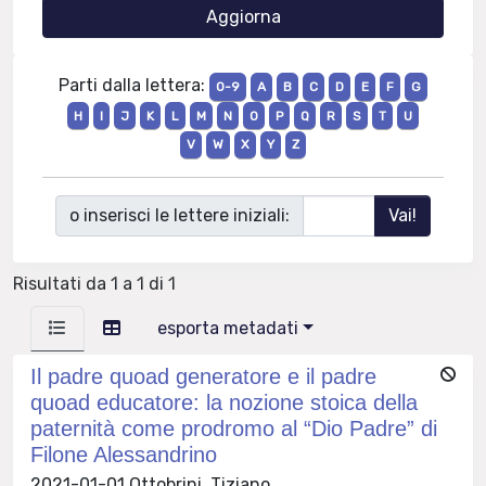
Parti dalla lettera:
0-9
A
B
C
D
E
F
G
H
I
J
K
L
M
N
O
P
Q
R
S
T
U
V
W
X
Y
Z
o inserisci le lettere iniziali:
Risultati da 1 a 1 di 1
esporta metadati
Il padre quoad generatore e il padre
quoad educatore: la nozione stoica della
paternità come prodromo al “Dio Padre” di
Filone Alessandrino
2021-01-01 Ottobrini, Tiziano