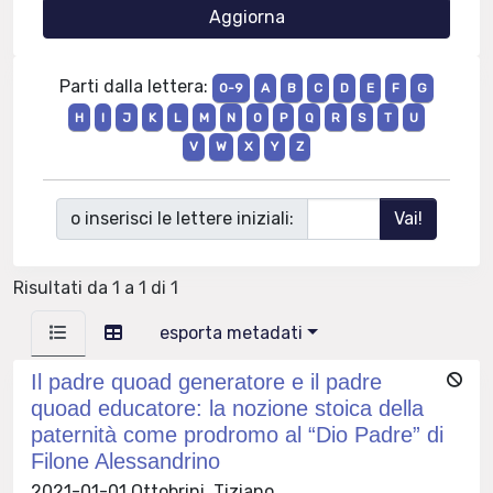
Parti dalla lettera:
0-9
A
B
C
D
E
F
G
H
I
J
K
L
M
N
O
P
Q
R
S
T
U
V
W
X
Y
Z
o inserisci le lettere iniziali:
Risultati da 1 a 1 di 1
esporta metadati
Il padre quoad generatore e il padre
quoad educatore: la nozione stoica della
paternità come prodromo al “Dio Padre” di
Filone Alessandrino
2021-01-01 Ottobrini, Tiziano