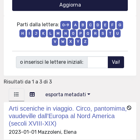
Parti dalla lettera:
0-9
A
B
C
D
E
F
G
H
I
J
K
L
M
N
O
P
Q
R
S
T
U
V
W
X
Y
Z
o inserisci le lettere iniziali:
Risultati da 1 a 3 di 3
esporta metadati
Arti sceniche in viaggio. Circo, pantomima,
vaudeville dall’Europa al Nord America
(secoli XVIII-XIX)
2023-01-01 Mazzoleni, Elena