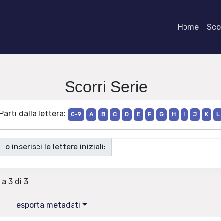
Home
Scor
Scorri Serie
Parti dalla lettera:
0-9
A
B
C
D
E
F
G
H
I
J
K
L
o inserisci le lettere iniziali:
 a 3 di 3
esporta metadati