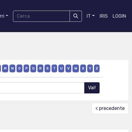
ri
IT
IRIS
LOGIN
M
N
O
P
Q
R
S
T
U
V
W
X
Y
Z
< precedente