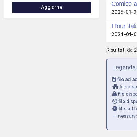
Comico al
2025-01-01 
I tour ita
2024-01-01 
Risultati da 2
Legenda 
file ad a
file dis
file disp
file disp
file sot
nessun f