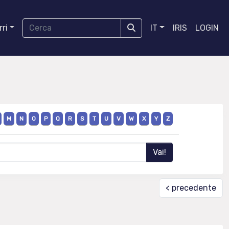
ri
IT
IRIS
LOGIN
M
N
O
P
Q
R
S
T
U
V
W
X
Y
Z
< precedente