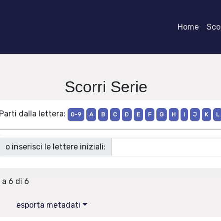
Home
Scor
Scorri Serie
Parti dalla lettera:
0-9
A
B
C
D
E
F
G
H
I
J
K
L
o inserisci le lettere iniziali:
 a 6 di 6
esporta metadati