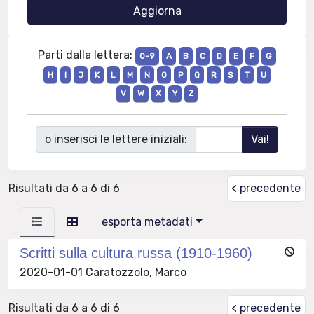
Parti dalla lettera:
0-9
A
B
C
D
E
F
G
H
I
J
K
L
M
N
O
P
Q
R
S
T
U
V
W
X
Y
Z
o inserisci le lettere iniziali:
Risultati da 6 a 6 di 6
< precedente
esporta metadati
Scritti sulla cultura russa (1910-1960)
2020-01-01 Caratozzolo, Marco
Risultati da 6 a 6 di 6
< precedente