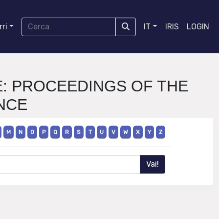
ri
IT
IRIS
LOGIN
E: PROCEEDINGS OF THE
NCE
M
N
O
P
Q
R
S
T
U
V
W
X
Y
Z