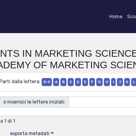
Home
Scor
MENTS IN MARKETING SCIENC
ADEMY OF MARKETING SCIE
Parti dalla lettera:
0-9
A
B
C
D
E
F
G
H
I
J
K
L
o inserisci le lettere iniziali:
a 1 di 1
esporta metadati