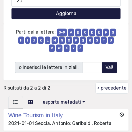
Parti dalla lettera:
0-9
A
B
C
D
E
F
G
H
I
J
K
L
M
N
O
P
Q
R
S
T
U
V
W
X
Y
Z
o inserisci le lettere iniziali:
Risultati da 2 a 2 di 2
< precedente
esporta metadati
Wine Tourism in Italy
2021-01-01 Seccia, Antonio; Garibaldi, Roberta