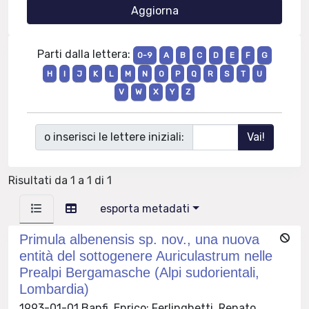
Parti dalla lettera:
0-9
A
B
C
D
E
F
G
H
I
J
K
L
M
N
O
P
Q
R
S
T
U
V
W
X
Y
Z
o inserisci le lettere iniziali:
Risultati da 1 a 1 di 1
esporta metadati
Primula albenensis sp. nov., una nuova
entità del sottogenere Auriculastrum nelle
Prealpi Bergamasche (Alpi sudorientali,
Lombardia)
1993-01-01 Banfi, Enrico; Ferlinghetti, Renato