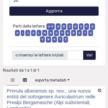
Parti dalla lettera:
0-9
A
B
C
D
E
F
G
H
I
J
K
L
M
N
O
P
Q
R
S
T
U
V
W
X
Y
Z
o inserisci le lettere iniziali:
Risultati da 1 a 1 di 1
esporta metadati
Primula albenensis sp. nov., una nuova
entità del sottogenere Auriculastrum nelle
Prealpi Bergamasche (Alpi sudorientali,