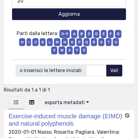
Parti dalla lettera:
0-9
A
B
C
D
E
F
G
H
I
J
K
L
M
N
O
P
Q
R
S
T
U
V
W
X
Y
Z
o inserisci le lettere iniziali:
Risultati da 1 a 1 di 1
esporta metadati
Exercise-induced muscle damage (EIMD)
and natural polyphenols
2020-01-01 Nasso, Rosarita; Pagliara, Valentina;