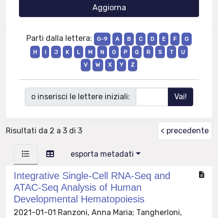
Parti dalla lettera:
0-9
A
B
C
D
E
F
G
H
I
J
K
L
M
N
O
P
Q
R
S
T
U
V
W
X
Y
Z
o inserisci le lettere iniziali:
Risultati da 2 a 3 di 3
< precedente
esporta metadati
Integrative Single-Cell RNA-Seq and
ATAC-Seq Analysis of Human
Developmental Hematopoiesis
2021-01-01 Ranzoni, Anna Maria; Tangherloni,