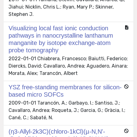
Jiahui; Nicklin, Chris L.; Ryan, Mary P.; Skinner,
Stephen J.
Visualizing local fast ionic conduction
pathways in nanocrystalline lanthanum
manganite by isotope exchange-atom
probe tomography
2022-01-01 Chiabrera, Francesco; Baiutti, Federico;
Diercks, David; Cavallaro, Andrea; Aguadero, Ainara;
Morata, Alex; Tarancón, Albert
YSZ free-standing membranes for silicon-
based micro SOFCs
2009-01-01 Tarancón, A.; Garbayo, I.; Santiso, J.;
Cavallaro, Andrea; Roqueta, J.; Garcia, G.; Gràcia, I.;
Cané, C.; Sabaté, N.
(η3-Allyl-2k3C)(chloro-1kCl)(µ-N,N'-