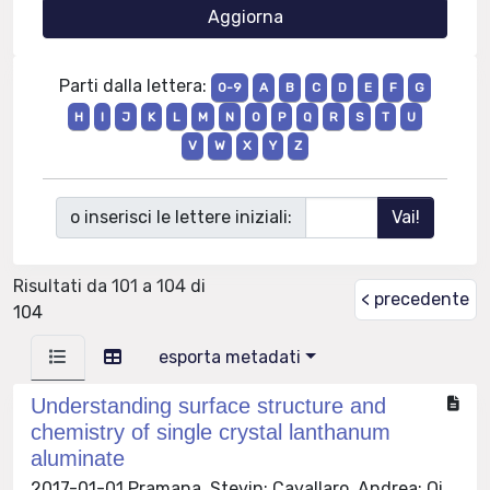
Parti dalla lettera:
0-9
A
B
C
D
E
F
G
H
I
J
K
L
M
N
O
P
Q
R
S
T
U
V
W
X
Y
Z
o inserisci le lettere iniziali:
Risultati da 101 a 104 di
< precedente
104
esporta metadati
Understanding surface structure and
chemistry of single crystal lanthanum
aluminate
2017-01-01 Pramana, Stevin; Cavallaro, Andrea; Qi,