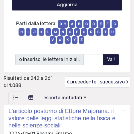
Parti dalla lettera:
0-9
A
B
C
D
E
F
G
H
I
J
K
L
M
N
O
P
Q
R
S
T
U
V
W
X
Y
Z
o inserisci le lettere iniziali:
Risultati da 242 a 261
< precedente
successivo >
di 1.088
esporta metadati
L'articolo postumo di Ettore Majorana: il
valore delle leggi statistiche nella fisica e
nelle scienze sociali
2006-01-01 Recami, Erasmo