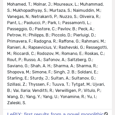
Mohamed, T.; Molnar, J.; Moureaux, L.; Muhammad,
S.; Mukhopadhyay, S.; Murtaza, S.; Naimuddin, M.;
Vanegas, N.; Netrakanti, P.; Nuzzo, S.; Oliveira, R.;
Pant, L.; Paolucci, P.; Park, I.; Passamonti, L.;
Passeggio, G.; Pastore, C.; Pavlov, B.; Peck, A.;
Petrow, H.; Philipps, B.; Piccolo, D.; Pierluigi, D.;
Primavera, F.; Radogna, R.; Raffone, G.; Rahmani, M.;
Ranieri, A.; Rapsevicius, V.; Rashevski, G.; Ressegotti,
M.; Riccardi, C.; Rodozov, M.; Romano, E.; Roskas, C.;
Rout, P.; Russo, A.; Safonov, A.; Saltzberg, D.;
Saviano, G.; Shah, A. H.; Sharma, A.; Sharma, R.;
Shopova, M.; Simone, F.; Singh, J. B.; Soldani, E.;
Starling, E.; Sturdy, J.; Sultan, A.; Sultanov, G.;
Szillasi, Z.; Thyssen, F.; Tuuva, T.; Tytgat, M.; Ujvari,
B.; Vai, Ilaria; Venditti, R.; Verwilligen, P.; Vitulo, P.;
Wang, D.; Yang, Y.; Yang, U.; Yonamine, R.; Yu, I.;
Zaleski, S.
LePIX: first results from a novel monolithic