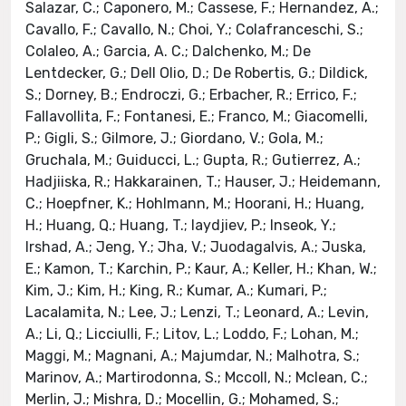
Salazar, C.; Caponero, M.; Cassese, F.; Hernandez, A.;
Cavallo, F.; Cavallo, N.; Choi, Y.; Colafranceschi, S.;
Colaleo, A.; Garcia, A. C.; Dalchenko, M.; De
Lentdecker, G.; Dell Olio, D.; De Robertis, G.; Dildick,
S.; Dorney, B.; Endroczi, G.; Erbacher, R.; Errico, F.;
Fallavollita, F.; Fontanesi, E.; Franco, M.; Giacomelli,
P.; Gigli, S.; Gilmore, J.; Giordano, V.; Gola, M.;
Gruchala, M.; Guiducci, L.; Gupta, R.; Gutierrez, A.;
Hadjiiska, R.; Hakkarainen, T.; Hauser, J.; Heidemann,
C.; Hoepfner, K.; Hohlmann, M.; Hoorani, H.; Huang,
H.; Huang, Q.; Huang, T.; Iaydjiev, P.; Inseok, Y.;
Irshad, A.; Jeng, Y.; Jha, V.; Juodagalvis, A.; Juska,
E.; Kamon, T.; Karchin, P.; Kaur, A.; Keller, H.; Khan, W.;
Kim, J.; Kim, H.; King, R.; Kumar, A.; Kumari, P.;
Lacalamita, N.; Lee, J.; Lenzi, T.; Leonard, A.; Levin,
A.; Li, Q.; Licciulli, F.; Litov, L.; Loddo, F.; Lohan, M.;
Maggi, M.; Magnani, A.; Majumdar, N.; Malhotra, S.;
Marinov, A.; Martirodonna, S.; Mccoll, N.; Mclean, C.;
Merlin, J.; Mishra, D.; Mocellin, G.; Mohamed, S.;