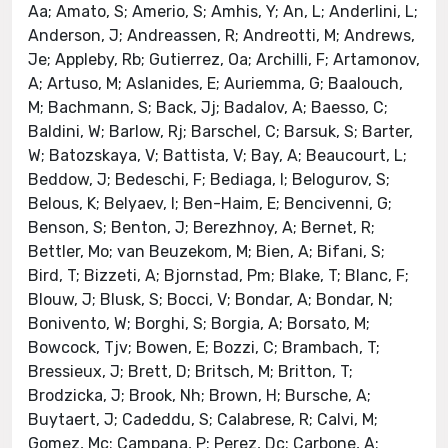
Aa; Amato, S; Amerio, S; Amhis, Y; An, L; Anderlini, L;
Anderson, J; Andreassen, R; Andreotti, M; Andrews,
Je; Appleby, Rb; Gutierrez, Oa; Archilli, F; Artamonov,
A; Artuso, M; Aslanides, E; Auriemma, G; Baalouch,
M; Bachmann, S; Back, Jj; Badalov, A; Baesso, C;
Baldini, W; Barlow, Rj; Barschel, C; Barsuk, S; Barter,
W; Batozskaya, V; Battista, V; Bay, A; Beaucourt, L;
Beddow, J; Bedeschi, F; Bediaga, I; Belogurov, S;
Belous, K; Belyaev, I; Ben-Haim, E; Bencivenni, G;
Benson, S; Benton, J; Berezhnoy, A; Bernet, R;
Bettler, Mo; van Beuzekom, M; Bien, A; Bifani, S;
Bird, T; Bizzeti, A; Bjornstad, Pm; Blake, T; Blanc, F;
Blouw, J; Blusk, S; Bocci, V; Bondar, A; Bondar, N;
Bonivento, W; Borghi, S; Borgia, A; Borsato, M;
Bowcock, Tjv; Bowen, E; Bozzi, C; Brambach, T;
Bressieux, J; Brett, D; Britsch, M; Britton, T;
Brodzicka, J; Brook, Nh; Brown, H; Bursche, A;
Buytaert, J; Cadeddu, S; Calabrese, R; Calvi, M;
Gomez, Mc; Campana, P; Perez, Dc; Carbone, A;