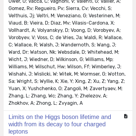
Uwer, U; Vacca, C; Vagnoni, V; Valenti, G; Vallier, A;
Gomez, Rv; Regueiro, Pv; Sierra, Cv; Vecchi, S;
Velthuis, Jj; Veltri, M; Veneziano, G; Vesterinen, M;
Viaud, B; Vieira, D; Diaz, Mv; Vilasis-Cardona, X;
Vollhardt, A; Volyanskyy, D; Voong, D; Vorobyev, A;
Vorobyev, V; Voss, C; de Vries, Ja; Waldi, R; Wallace,
C; Wallace, R; Walsh, J; Wandernoth, S; Wang, J;
Ward, Dr; Watson, Nk; Websdale, D; Whitehead, M;
Wicht, J; Wiedner, D; Wilkinson, G; Williams, Mp;
Williams, M; Wilschut, Hw; Wilson, Ff; Wimberley, J;
Wishahi, J; Wislicki, W; Witek, M; Wormser, G; Wotton,
Sa; Wright, S; Wyllie, K; Xie, Y; Xing, Z; Xu, Z; Yang, Z;
Yuan, X; Yushchenko, O; Zangoli, M; Zavertyaev, M;
Zhang, L; Zhang, Wc; Zhang, Y; Zhelezov, A;
Zhokhov, A; Zhong, L; Zvyagin, A
Limits on the Higgs boson lifetime and
width from its decay to four charged
leptons