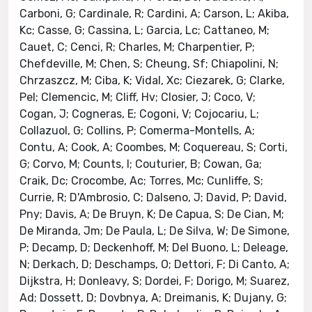
Carboni, G; Cardinale, R; Cardini, A; Carson, L; Akiba,
Kc; Casse, G; Cassina, L; Garcia, Lc; Cattaneo, M;
Cauet, C; Cenci, R; Charles, M; Charpentier, P;
Chefdeville, M; Chen, S; Cheung, Sf; Chiapolini, N;
Chrzaszcz, M; Ciba, K; Vidal, Xc; Ciezarek, G; Clarke,
Pel; Clemencic, M; Cliff, Hv; Closier, J; Coco, V;
Cogan, J; Cogneras, E; Cogoni, V; Cojocariu, L;
Collazuol, G; Collins, P; Comerma-Montells, A;
Contu, A; Cook, A; Coombes, M; Coquereau, S; Corti,
G; Corvo, M; Counts, I; Couturier, B; Cowan, Ga;
Craik, Dc; Crocombe, Ac; Torres, Mc; Cunliffe, S;
Currie, R; D'Ambrosio, C; Dalseno, J; David, P; David,
Pny; Davis, A; De Bruyn, K; De Capua, S; De Cian, M;
De Miranda, Jm; De Paula, L; De Silva, W; De Simone,
P; Decamp, D; Deckenhoff, M; Del Buono, L; Deleage,
N; Derkach, D; Deschamps, O; Dettori, F; Di Canto, A;
Dijkstra, H; Donleavy, S; Dordei, F; Dorigo, M; Suarez,
Ad; Dossett, D; Dovbnya, A; Dreimanis, K; Dujany, G;