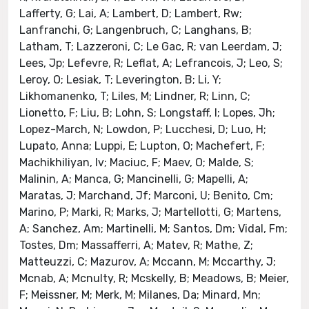
Lafferty, G; Lai, A; Lambert, D; Lambert, Rw;
Lanfranchi, G; Langenbruch, C; Langhans, B;
Latham, T; Lazzeroni, C; Le Gac, R; van Leerdam, J;
Lees, Jp; Lefevre, R; Leflat, A; Lefrancois, J; Leo, S;
Leroy, O; Lesiak, T; Leverington, B; Li, Y;
Likhomanenko, T; Liles, M; Lindner, R; Linn, C;
Lionetto, F; Liu, B; Lohn, S; Longstaff, I; Lopes, Jh;
Lopez-March, N; Lowdon, P; Lucchesi, D; Luo, H;
Lupato, Anna; Luppi, E; Lupton, O; Machefert, F;
Machikhiliyan, Iv; Maciuc, F; Maev, O; Malde, S;
Malinin, A; Manca, G; Mancinelli, G; Mapelli, A;
Maratas, J; Marchand, Jf; Marconi, U; Benito, Cm;
Marino, P; Marki, R; Marks, J; Martellotti, G; Martens,
A; Sanchez, Am; Martinelli, M; Santos, Dm; Vidal, Fm;
Tostes, Dm; Massafferri, A; Matev, R; Mathe, Z;
Matteuzzi, C; Mazurov, A; Mccann, M; Mccarthy, J;
Mcnab, A; Mcnulty, R; Mcskelly, B; Meadows, B; Meier,
F; Meissner, M; Merk, M; Milanes, Da; Minard, Mn;