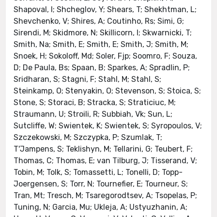
Shapoval, I; Shcheglov, Y; Shears, T; Shekhtman, L;
Shevchenko, V; Shires, A; Coutinho, Rs; Simi, G;
Sirendi, M; Skidmore, N; Skillicorn, I; Skwarnicki, T;
Smith, Na; Smith, E; Smith, E; Smith, J; Smith, M;
Snoek, H; Sokoloff, Md; Soler, Fjp; Soomro, F; Souza,
D; De Paula, Bs; Spaan, B; Sparkes, A; Spradlin, P;
Sridharan, S; Stagni, F; Stahl, M; Stahl, S;
Steinkamp, O; Stenyakin, O; Stevenson, S; Stoica, S;
Stone, S; Storaci, B; Stracka, S; Straticiuc, M;
Straumann, U; Stroili, R; Subbiah, Vk; Sun, L;
Sutcliffe, W; Swientek, K; Swientek, S; Syropoulos, V;
Szczekowski, M; Szczypka, P; Szumlak, T;
T'Jampens, S; Teklishyn, M; Tellarini, G; Teubert, F;
Thomas, C; Thomas, E; van Tilburg, J; Tisserand, V;
Tobin, M; Tolk, S; Tomassetti, L; Tonelli, D; Topp-
Joergensen, S; Torr, N; Tournefier, E; Tourneur, S;
Tran, Mt; Tresch, M; Tsaregorodtsev, A; Tsopelas, P;
Tuning, N; Garcia, Mu; Ukleja, A; Ustyuzhanin, A;