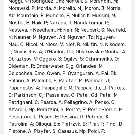
Moggi, N; Rodriguez, Jm; Monteil, S; Morandin, M;
Morawski, P; Morda, A; Morello, Mj; Moron, J; Morris,
Ab; Mountain, R; Muheim, F; Muller, K; Mussini, M;
Muster, B; Naik, P; Nakada, T; Nandakumar, R;
Nasteva, I; Needham, M; Neri, N; Neubert, S; Neufeld,
N; Neuner, M; Nguyen, Ad; Nguyen, Td; Nguyen-
Mau, C; Nicol, M; Niess, V; Niet, R; Nikitin, N; Nikodem,
T; Novoselov, A; O'Hanlon, Dp; Oblakowska-Mucha, A;
Obraztsov, V; Oggero, S; Ogilvy, S; Okhrimenko, O;
Oldeman, R; Onderwater, Cjg; Orlandea, M;
Goicochea, Jmo; Owen, P; Oyanguren, A; Pal, Bk;
Palano, A; Palombo, F; Palutan, M; Panman, J;
Papanestis, A; Pappagallo, M; Pappalardo, Ll; Parkes,
C; Parkinson, Cj; Passaleva, G; Patel, Gd; Patel, M;
Patrignani, C; Pearce, A; Pellegrino, A; Penso, G;
Altarelli, Mp; Perazzini, S; Perret, P; Perrin-Terrin, M;
Pescatore, L; Pesen, E; Pessina, G; Petridis, K;
Petrolini, A; Olloqui, Ep; Pietrzyk, B; Pilar, T; Pinci, D;
Pistone, A; Playfer, S; Casasus, Mp; Polci, F;