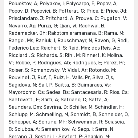
Poluektov, A; Polyakov, I; Polycarpo, E; Popov, A;
Popov, D; Popovici, B; Potterat, C; Price, E; Price, Jd;
Prisciandaro, J; Pritchard, A; Prouve, C; Pugatch, V;
Navarro, Ap; Punzi, G; Qian, W; Rachwal, B;
Rademacker, Jh; Rakotomiaramanana, B; Rama, M;
Rangel, Ms; Raniuk, I; Rauschmayr, N; Raven, G; Redi,
Federico Leo; Reichert, S; Reid, Mm; dos Reis, Ac;
Ricciardi, S; Richards, S; Rihl, M; Rinnert, K; Molina,
Vr; Robbe, P; Rodrigues, Ab; Rodrigues, E; Perez, Pr;
Roiser, S; Romanovsky, V; Vidal, Ar; Rotondo, M;
Rouvinet, J; Ruf, T; Ruiz, H; Valls, Pr; Silva, Jjs;
Sagidova, N; Sail, P; Saitta, B; Guimaraes, Vs;
Mayordomo, Cs; Sedes, Bs; Santacesaria, R; Rios, Cs;
Santovetti, E; Sarti, A; Satriano, C; Satta, A;
Saunders, Dm; Savrina, D; Schiller, M; Schindler, H;
Schlupp, M; Schmelling, M; Schmidt, B; Schneider, O;
Schopper, A; Schune, Mh; Schwemmer, R; Sciascia,
B; Sciubba, A; Semennikov, A; Sepp, I; Serra, N;
Serrano, J; Sestini, L; Seyfert, P; Shapkin, M;