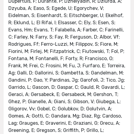
Dupertuis, F; Durante, P; Dzhelyadin, R; Dziurda, A;
Dzyuba, A; Easo, S; Egede, U; Egorychev, V;
Eidelman, S; Eisenhardt, S; Eitschberger, U; Ekelhof,
R; Eklund, L; El Rifai, I; Elsasser, C; Ely, S; Esen, S;
Evans, Hm; Evans, T; Falabella, A; Farber, C; Farinelli,
C; Farley, N; Farry, S; Fay, R; Ferguson, D; Albor, Vf;
Rodrigues, Ff; Ferro-Luzzi, M; Filippov, S; Fiore, M;
Fiorini, M; Firlej, M; Fitzpatrick, C; Fiutowski, T; Fol, P;
Fontana, M; Fontanelli, F; Forty, R; Francisco, O;
Frank, M; Frei, C; Frosini, M; Fu, J; Furfaro, E; Torreira,
Ag; Galli, D; Gallorini, S; Gambetta, S; Gandelman, M;
Gandini, P; Gao, Y; Pardinas, Jg; Garofoli, J; Tico, Jg;
Garrido, L; Gascon, D; Gaspar, C; Gauld, R; Gavardi, L;
Geraci, A; Gersabeck, E; Gersabeck, M; Gershon, T;
Ghez, P; Gianelle, A; Giani, S; Gibson, V; Giubega, L;
Gligorov, Vv; Gobel, C; Golubkov, D; Golutvin, A;
Gomes, A; Gotti, C; Gandara, Mg; Diaz, Rg; Cardoso,
Lag; Grauges, E; Graverini, E; Graziani, G; Grecu, A;
Greening, E; Gregson, S; Griffith, P; Grillo, L;