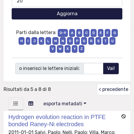
Parti dalla lettera:
0-9
A
B
C
D
E
F
G
H
I
J
K
L
M
N
O
P
Q
R
S
T
U
V
W
X
Y
Z
o inserisci le lettere iniziali:
Risultati da 5 a 8 di 8
< precedente
esporta metadati
Hydrogen evolution reaction in PTFE
bonded Raney-Ni electrodes
2011-01-01 Salvi, Paolo; Nelli, Paolo; Villa, Marco;