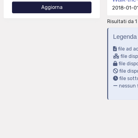
2018-01-01
Risultati da 1 
Legenda 
file ad a
file dis
file disp
file disp
file sot
nessun f