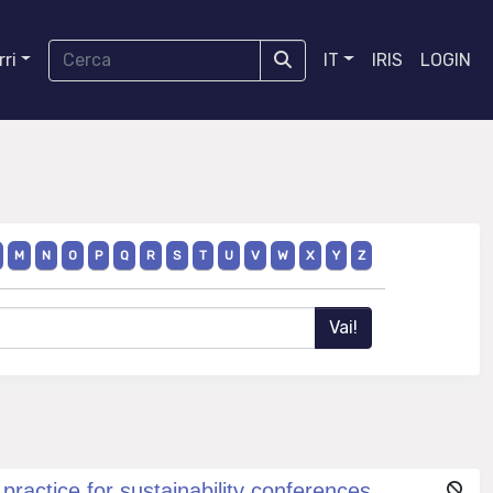
ri
IT
IRIS
LOGIN
M
N
O
P
Q
R
S
T
U
V
W
X
Y
Z
actice for sustainability conferences