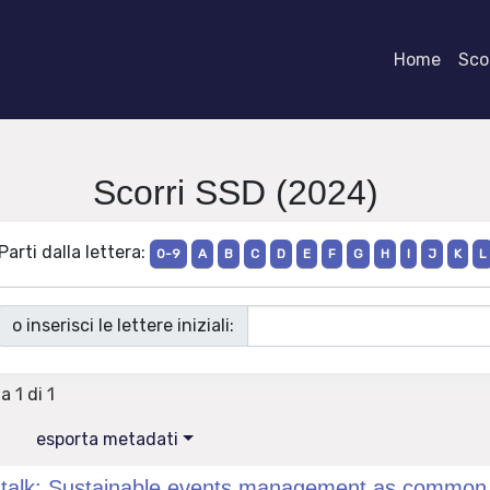
Home
Scor
Scorri SSD (2024)
Parti dalla lettera:
0-9
A
B
C
D
E
F
G
H
I
J
K
L
o inserisci le lettere iniziali:
a 1 di 1
esporta metadati
talk: Sustainable events management as common pr