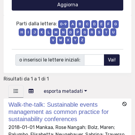
Parti dalla lettera:
0-9
A
B
C
D
E
F
G
H
I
J
K
L
M
N
O
P
Q
R
S
T
U
V
W
X
Y
Z
o inserisci le lettere iniziali:
Risultati da 1 a 1 di 1
esporta metadati
Walk-the-talk: Sustainable events
management as common practice for
sustainability conferences
2018-01-01 Mankaa, Rose Nangah; Bolz, Maren;
Palumbo, Elisabetta; Neugebauer, Sabrina; Traverso,