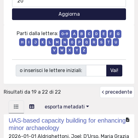
Parti dalla lettera:
0-9
A
B
C
D
E
F
G
H
I
J
K
L
M
N
O
P
Q
R
S
T
U
V
W
X
Y
Z
o inserisci le lettere iniziali:
Risultati da 19 a 22 di 22
< precedente
esporta metadati
UAS-based capacity building for enhancing
minor archaeology
2026-01-01 Aldrighettoni, Joel; D'Urso, Maria Grazia