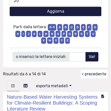
Parti dalla lettera:
0-9
A
B
C
D
E
F
G
H
I
J
K
L
M
N
O
P
Q
R
S
T
U
V
W
X
Y
Z
o inserisci le lettere iniziali:
Risultati da 6 a 14 di 14
< precedente
esporta metadati
Nature-Based Water Harvesting Systems
for Climate-Resilient Buildings: A Scoping
Literature Review