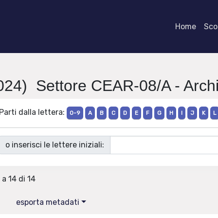
Home
Scor
024) Settore CEAR-08/A - Archit
Parti dalla lettera:
0-9
A
B
C
D
E
F
G
H
I
J
K
L
o inserisci le lettere iniziali:
 a 14 di 14
esporta metadati