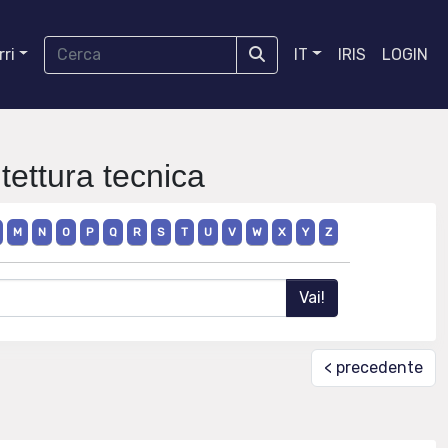
ri
IT
IRIS
LOGIN
ettura tecnica
M
N
O
P
Q
R
S
T
U
V
W
X
Y
Z
< precedente