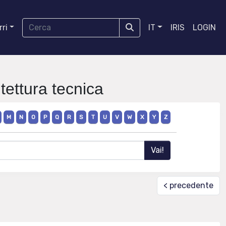
ri
IT
IRIS
LOGIN
ettura tecnica
M
N
O
P
Q
R
S
T
U
V
W
X
Y
Z
< precedente