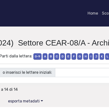
Home
Scor
024) Settore CEAR-08/A - Archit
Parti dalla lettera:
0-9
A
B
C
D
E
F
G
H
I
J
K
L
o inserisci le lettere iniziali:
 a 14 di 14
esporta metadati