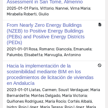
Assessment in San Tomè, Almenno
2025-01-01 Paris, Vittorio; Nannei, Virna Maria;
Mirabella Roberti, Giulio
From Nearly Zero Energy Buildings
(NZEB) to Positive Energy Buildings
(PEBs) and Positive Energy Districts
(PEDs)
2021-01-01 Rosa, Romano; Giancola, Emanuela;
Palumbo, Elisabetta; Marvuglia, Antonino
Hacia la implementación de la
sostenibilidad mediante BIM en los
procedimientos de licitación de viviendas
en Andalucía
2023-01-01 Llatas, Carmen; Soust Verdaguer, Maria
Bernardette; Montes Delgado, María Victoria;
Quiñones Rodríguez, María Rocío; Cortés Albalá,
Isidro; Rojo López, María Teresa; Rojo López, María