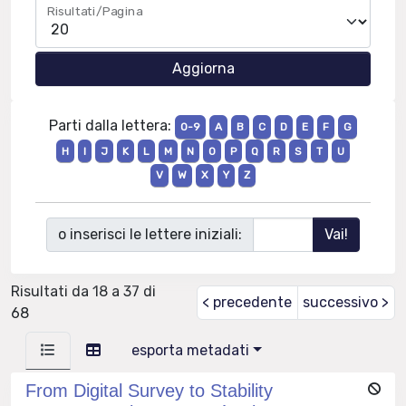
Risultati/Pagina
Parti dalla lettera:
0-9
A
B
C
D
E
F
G
H
I
J
K
L
M
N
O
P
Q
R
S
T
U
V
W
X
Y
Z
o inserisci le lettere iniziali:
Risultati da 18 a 37 di
< precedente
successivo >
68
esporta metadati
From Digital Survey to Stability