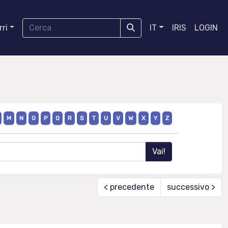
ri
IT
IRIS
LOGIN
M
N
O
P
Q
R
S
T
U
V
W
X
Y
Z
< precedente
successivo >