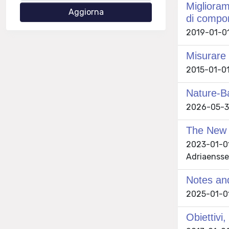
Miglioram
di compon
2019-01-01
Misurare l
2015-01-01
Nature-Ba
2026-05-30 
The New R
2023-01-01 
Adriaensse
Notes and
2025-01-01 
Obiettivi