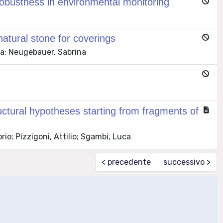
robustness in environmental monitoring
 natural stone for coverings
ara; Neugebauer, Sabrina
ructural hypotheses starting from fragments of
orio; Pizzigoni, Attilio; Sgambi, Luca
< precedente
successivo >