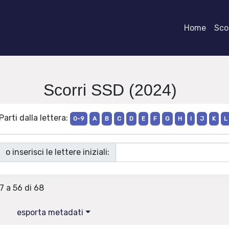
Home
Scor
Scorri SSD (2024)
Parti dalla lettera:
0-9
A
B
C
D
E
F
G
H
I
J
K
L
o inserisci le lettere iniziali:
37 a 56 di 68
esporta metadati