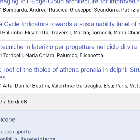
naging IoT-Edge-Cloud architecture for improved 
 Bombarda, Andrea; Ruscica, Giuseppe; Scandurra, Patrizia
fe Cycle Indicators towards a sustainability label of
Palumbo, Elisabetta; Traverso, Marzia; Torricelli, Maria Chi
tecniche in laterizio per progettare nel ciclo di vita
Torricelli, Maria Chiara; Palumbo, Elisabetta
 roof of the tholos of athena pronaia in delphi: St
les
Aita, Danila; Beatini, Valentina; Garavaglia, Elsa; Paris, Vitt
37 a 56 di 68
icone
ccesso aperto
ponibili sulla rete interna