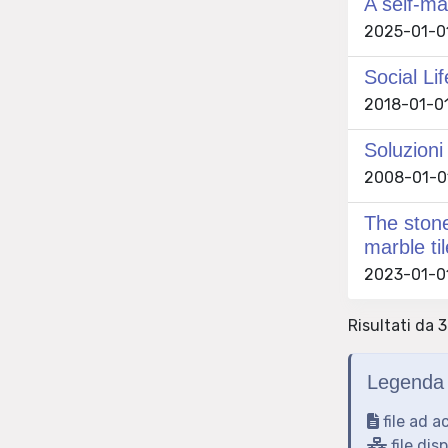
A self-ma
2025-01-01
Social Li
2018-01-01 
Soluzioni 
2008-01-01 
The stone
marble ti
2023-01-01 
Risultati da 
Legenda 
file ad a
file dis