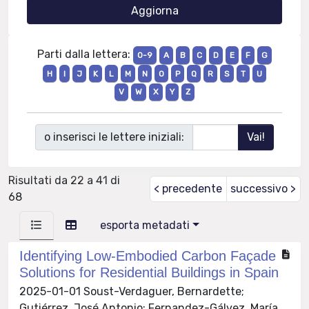
Parti dalla lettera:
0-9
A
B
C
D
E
F
G
H
I
J
K
L
M
N
O
P
Q
R
S
T
U
V
W
X
Y
Z
o inserisci le lettere iniziali:
Risultati da 22 a 41 di
< precedente
successivo >
68
esporta metadati
Identifying Low-Embodied Carbon Façade
Solutions for Residential Buildings in Spain
2025-01-01 Soust-Verdaguer, Bernardette;
Gutiérrez, José Antonio; Fernandez-Gálvez, María