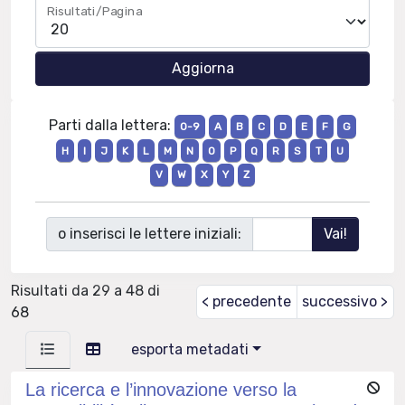
Risultati/Pagina
Parti dalla lettera:
0-9
A
B
C
D
E
F
G
H
I
J
K
L
M
N
O
P
Q
R
S
T
U
V
W
X
Y
Z
o inserisci le lettere iniziali:
Risultati da 29 a 48 di
< precedente
successivo >
68
esporta metadati
La ricerca e l’innovazione verso la