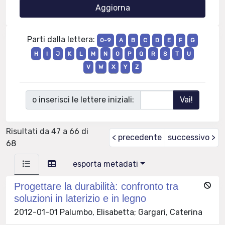
Parti dalla lettera:
0-9
A
B
C
D
E
F
G
H
I
J
K
L
M
N
O
P
Q
R
S
T
U
V
W
X
Y
Z
o inserisci le lettere iniziali:
Risultati da 47 a 66 di
< precedente
successivo >
68
esporta metadati
Progettare la durabilità: confronto tra
soluzioni in laterizio e in legno
2012-01-01 Palumbo, Elisabetta; Gargari, Caterina