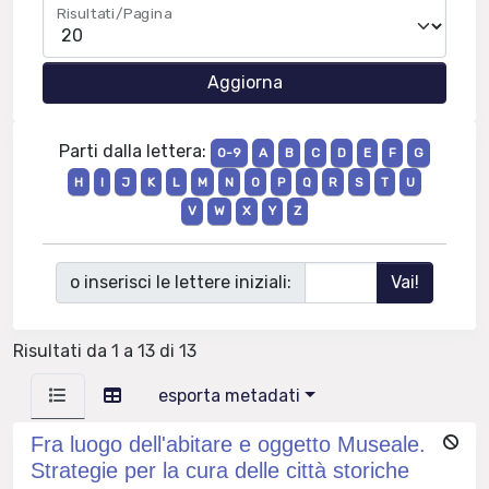
Risultati/Pagina
Parti dalla lettera:
0-9
A
B
C
D
E
F
G
H
I
J
K
L
M
N
O
P
Q
R
S
T
U
V
W
X
Y
Z
o inserisci le lettere iniziali:
Risultati da 1 a 13 di 13
esporta metadati
Fra luogo dell'abitare e oggetto Museale.
Strategie per la cura delle città storiche