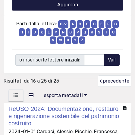
Parti dalla lettera:
0-9
A
B
C
D
E
F
G
H
I
J
K
L
M
N
O
P
Q
R
S
T
U
V
W
X
Y
Z
o inserisci le lettere iniziali:
Risultati da 16 a 25 di 25
< precedente
esporta metadati
ReUSO 2024: Documentazione, restauro
e rigenerazione sostenibile del patrimonio
costruito
2024-01-01 Cardaci, Alessio; Picchio, Francesca;