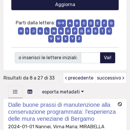
Parti dalla lettera:
0-9
A
B
C
D
E
F
G
H
I
J
K
L
M
N
O
P
Q
R
S
T
U
V
W
X
Y
Z
o inserisci le lettere iniziali:
Risultati da 8 a 27 di 33
< precedente
successivo >
esporta metadati
Dalle buone prassi di manutenzione alla
conservazione programmata: l’esperienza
delle mura veneziane di Bergamo
2024-01-01 Nannei, Virna Maria; MIRABELLA