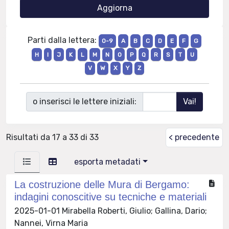
Parti dalla lettera:
0-9
A
B
C
D
E
F
G
H
I
J
K
L
M
N
O
P
Q
R
S
T
U
V
W
X
Y
Z
o inserisci le lettere iniziali:
Risultati da 17 a 33 di 33
< precedente
esporta metadati
La costruzione delle Mura di Bergamo:
indagini conoscitive su tecniche e materiali
2025-01-01 Mirabella Roberti, Giulio; Gallina, Dario;
Nannei, Virna Maria