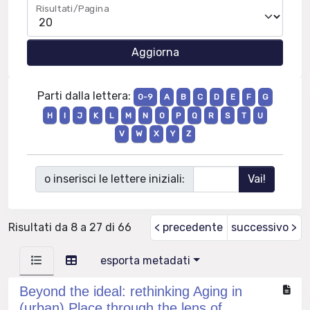
Risultati/Pagina
Parti dalla lettera:
0-9
A
B
C
D
E
F
G
H
I
J
K
L
M
N
O
P
Q
R
S
T
U
V
W
X
Y
Z
o inserisci le lettere iniziali:
Risultati da 8 a 27 di 66
< precedente
successivo >
esporta metadati
Beyond the ideal: rethinking Aging in
(urban) Place through the lens of