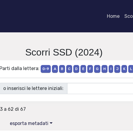
Home
Scor
Scorri SSD (2024)
Parti dalla lettera:
0-9
A
B
C
D
E
F
G
H
I
J
K
L
o inserisci le lettere iniziali:
43 a 62 di 67
esporta metadati