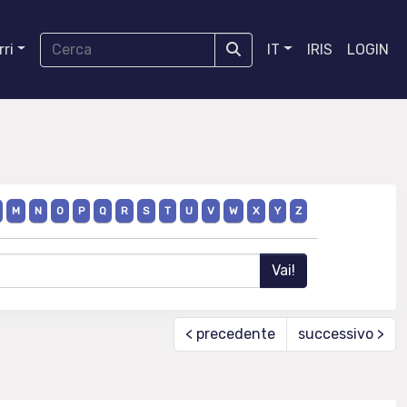
ri
IT
IRIS
LOGIN
M
N
O
P
Q
R
S
T
U
V
W
X
Y
Z
< precedente
successivo >