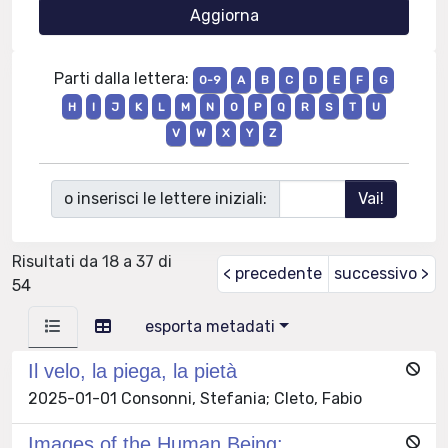
Parti dalla lettera:
0-9
A
B
C
D
E
F
G
H
I
J
K
L
M
N
O
P
Q
R
S
T
U
V
W
X
Y
Z
o inserisci le lettere iniziali:
Risultati da 18 a 37 di
< precedente
successivo >
54
esporta metadati
Il velo, la piega, la pietà
2025-01-01 Consonni, Stefania; Cleto, Fabio
Images of the Human Being: