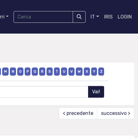
ri
IT
IRIS
LOGIN
M
N
O
P
Q
R
S
T
U
V
W
X
Y
Z
< precedente
successivo >