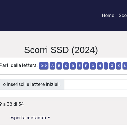
Home
Scor
Scorri SSD (2024)
Parti dalla lettera:
0-9
A
B
C
D
E
F
G
H
I
J
K
L
o inserisci le lettere iniziali:
9 a 38 di 54
esporta metadati