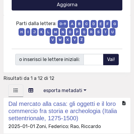
Parti dalla lettera:
0-9
A
B
C
D
E
F
G
H
I
J
K
L
M
N
O
P
Q
R
S
T
U
V
W
X
Y
Z
o inserisci le lettere iniziali:
Risultati da 1 a 12 di 12
esporta metadati
Dal mercato alla casa: gli oggetti e il loro
commercio fra storia e archeologia (Italia
settentrionale, 1275-1500)
2025-01-01 Zoni, Federico; Rao, Riccardo