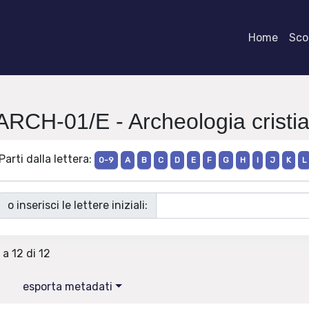
Home
Scor
ARCH-01/E - Archeologia cristia
Parti dalla lettera:
0-9
A
B
C
D
E
F
G
H
I
J
K
L
o inserisci le lettere iniziali:
 a 12 di 12
esporta metadati