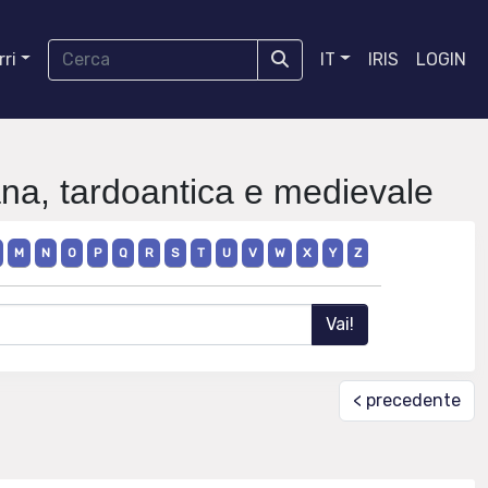
ri
IT
IRIS
LOGIN
na, tardoantica e medievale
M
N
O
P
Q
R
S
T
U
V
W
X
Y
Z
< precedente