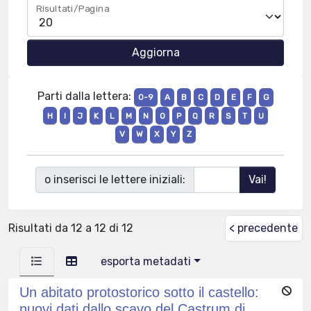
Risultati/Pagina
Parti dalla lettera:
0-9
A
B
C
D
E
F
G
H
I
J
K
L
M
N
O
P
Q
R
S
T
U
V
W
X
Y
Z
o inserisci le lettere iniziali:
Risultati da 12 a 12 di 12
< precedente
esporta metadati
Un abitato protostorico sotto il castello:
nuovi dati dallo scavo del Castrum di