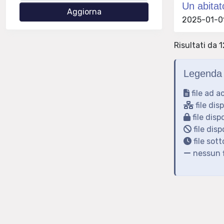
Un abitat
2025-01-01 
Risultati da 1
Legenda 
file ad a
file dis
file disp
file disp
file sot
nessun f