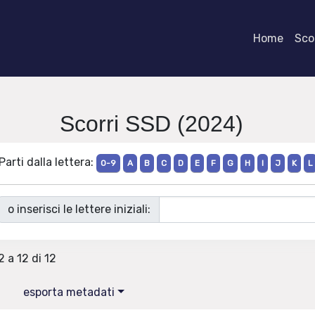
Home
Scor
Scorri SSD (2024)
Parti dalla lettera:
0-9
A
B
C
D
E
F
G
H
I
J
K
L
o inserisci le lettere iniziali:
2 a 12 di 12
esporta metadati