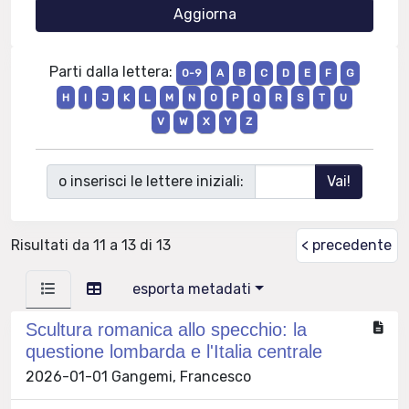
Parti dalla lettera:
0-9
A
B
C
D
E
F
G
H
I
J
K
L
M
N
O
P
Q
R
S
T
U
V
W
X
Y
Z
o inserisci le lettere iniziali:
Risultati da 11 a 13 di 13
< precedente
esporta metadati
Scultura romanica allo specchio: la
questione lombarda e l'Italia centrale
2026-01-01 Gangemi, Francesco