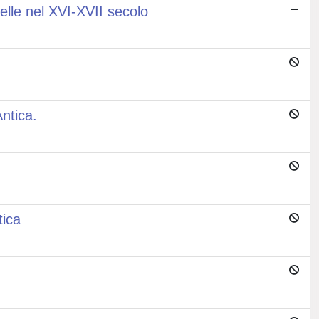
orelle nel XVI-XVII secolo
ntica.
tica