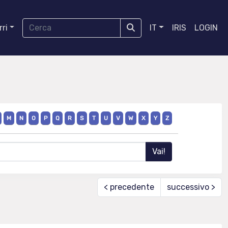
ri
IT
IRIS
LOGIN
M
N
O
P
Q
R
S
T
U
V
W
X
Y
Z
< precedente
successivo >