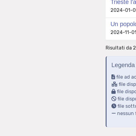
Trieste l
2024-01-01 
Un popol
2024-11-01 
Risultati da 2
Legenda 
file ad a
file dis
file disp
file disp
file sot
nessun f