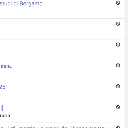
i studi di Bergamo
tica.
25
i]
andra