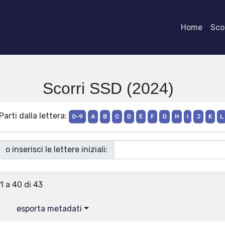
Home
Scor
Scorri SSD (2024)
Parti dalla lettera:
0-9
A
B
C
D
E
F
G
H
I
J
K
L
o inserisci le lettere iniziali:
1 a 40 di 43
esporta metadati