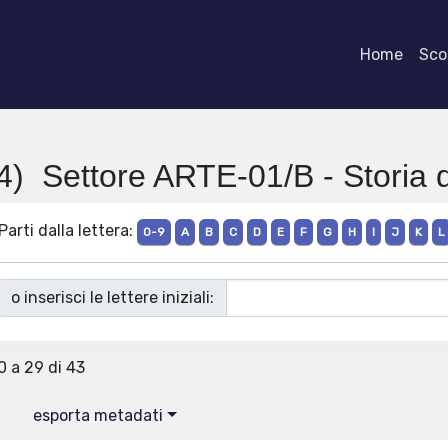
Home
Scor
4) Settore ARTE-01/B - Storia d
Parti dalla lettera:
0-9
A
B
C
D
E
F
G
H
I
J
K
L
o inserisci le lettere iniziali:
0 a 29 di 43
esporta metadati