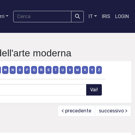
ri
IT
IRIS
LOGIN
ell'arte moderna
M
N
O
P
Q
R
S
T
U
V
W
X
Y
Z
< precedente
successivo >