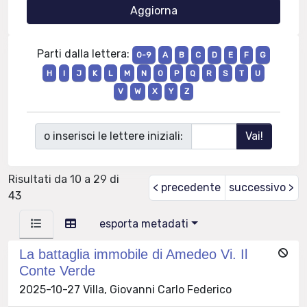
Parti dalla lettera:
0-9
A
B
C
D
E
F
G
H
I
J
K
L
M
N
O
P
Q
R
S
T
U
V
W
X
Y
Z
o inserisci le lettere iniziali:
Risultati da 10 a 29 di
< precedente
successivo >
43
esporta metadati
La battaglia immobile di Amedeo Vi. Il
Conte Verde
2025-10-27 Villa, Giovanni Carlo Federico