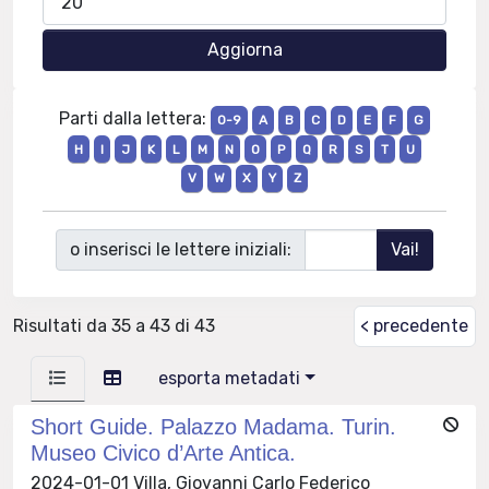
Parti dalla lettera:
0-9
A
B
C
D
E
F
G
H
I
J
K
L
M
N
O
P
Q
R
S
T
U
V
W
X
Y
Z
o inserisci le lettere iniziali:
Risultati da 35 a 43 di 43
< precedente
esporta metadati
Short Guide. Palazzo Madama. Turin.
Museo Civico d’Arte Antica.
2024-01-01 Villa, Giovanni Carlo Federico