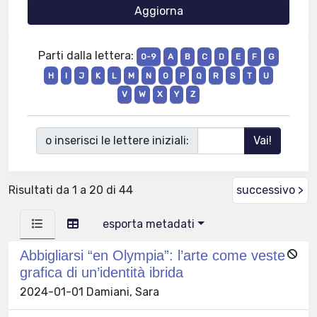
Parti dalla lettera:
0-9
A
B
C
D
E
F
G
H
I
J
K
L
M
N
O
P
Q
R
S
T
U
V
W
X
Y
Z
o inserisci le lettere iniziali:
Risultati da 1 a 20 di 44
successivo >
esporta metadati
Abbigliarsi “en Olympia”: l’arte come veste
grafica di un’identità ibrida
2024-01-01 Damiani, Sara