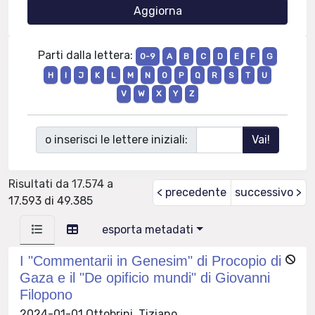
Parti dalla lettera:
0-9
A
B
C
D
E
F
G
H
I
J
K
L
M
N
O
P
Q
R
S
T
U
V
W
X
Y
Z
o inserisci le lettere iniziali:
Risultati da 17.574 a
< precedente
successivo >
17.593 di 49.385
esporta metadati
I "Commentarii in Genesim" di Procopio di
Gaza e il "De opificio mundi" di Giovanni
Filopono
2024-01-01 Ottobrini, Tiziano